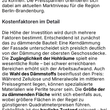
zu können. Die Preisspannen orientieren sich
dabei am aktuellen Marktniveau für die Region
Berlin-Brandenburg.
Kostenfaktoren im Detail
Die Höhe der Investition wird durch mehrere
Faktoren bestimmt. Entscheidend ist zunächst
das zu dämmende Bauteil: Eine Kerndämmung
der Fassade unterscheidet sich preislich deutlich
von der Dämmung der obersten Geschossdecke.
Die
Zugänglichkeit der Hohlräume
spielt eine
wesentliche Rolle – bei schwer erreichbaren
Bereichen erhöht sich der Arbeitsaufwand. Auch
die
Wahl des Dämmstoffs
beeinflusst den Preis:
Während Zellulose und Mineralwolle im mittleren
Preissegment liegen, können spezialisierte
Materialien wie Perlite teurer sein. Die
Größe der
zu dämmenden Fläche
wirkt sich ebenfalls aus,
wobei größere Flächen in der Regel zu
günstigeren Quadratmeterpreisen führen.
Schließlich ist der
bauliche Zustand
relevant – bei