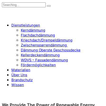
Search
for:
Dienstleistungen
Kerndämmung
Flachdachdämmung
Kriechdach/Drempeldämmung
Zwischensparrendämmung
Dämmung Oberste Geschossdecke
Kellerdeckendämmung
WDVS – Fassadendämmung
Fördermöglichkeiten
Materialien
Über Uns
Brandschutz
Wissen
We Provide The Power of Renewable Energy.